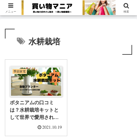
買い物大好きさん集合！〜買い物情報局〜
メニュー
検索
水耕栽培
季節家電
ボタニアムの口コミ
は？水耕栽培キットと
して世界で愛用されて
いる自動プランターの
2021.10.19
実力を確認