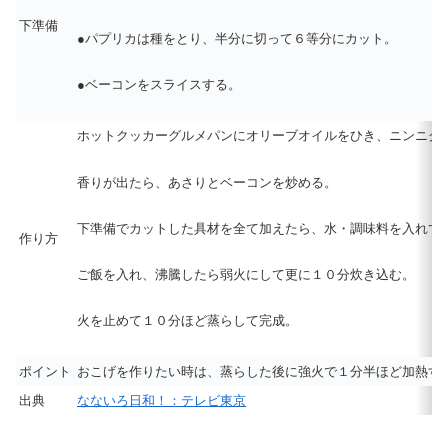
下準備
●パプリカは種をとり、半分に切って６等分にカット。
●ベーコンをスライスする。
ホットクッカーグルメパンにオリーブオイルをひき、ニンニク
香りが出たら、あさりとベーコンを炒める。
下準備でカットした具材を全て加えたら、水・調味料を入れて
作り方
ご飯を入れ、沸騰したら弱火にして更に１０分炊き込む。
火を止めて１０分ほど蒸らして完成。
ポイント
おこげを作りたい時は、蒸らした後に強火で１分半ほど加熱す
出典
なないろ日和！：テレビ東京