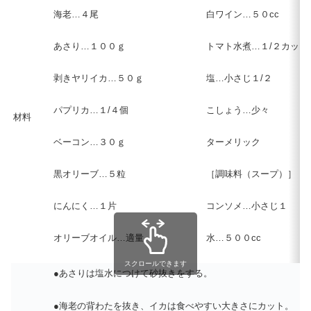
海老…４尾
白ワイン…５０cc
あさり…１００ｇ
トマト水煮…１/２カップ
剥きヤリイカ…５０ｇ
塩…小さじ１/２
パプリカ…１/４個
こしょう…少々
材料
ベーコン…３０ｇ
ターメリック
黒オリーブ…５粒
［調味料（スープ）］
にんにく…１片
コンソメ…小さじ１
オリーブオイル…適量
水…５００cc
スクロールできます
●あさりは塩水につけて砂抜きをする。
●海老の背わたを抜き、イカは食べやすい大きさにカット。