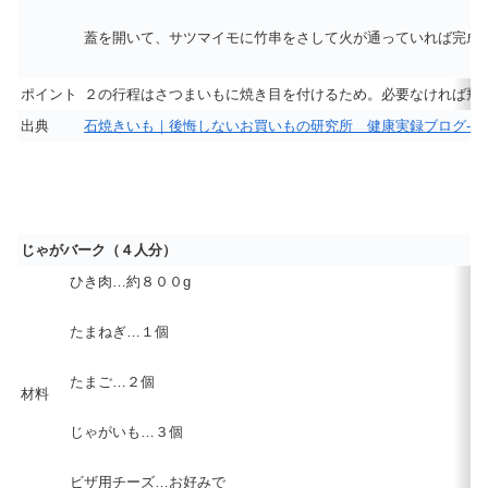
蓋を開いて、サツマイモに竹串をさして火が通っていれば完成
ポイント
２の行程はさつまいもに焼き目を付けるため。必要なければ飛
出典
石焼きいも｜後悔しないお買いもの研究所 健康実録ブログ-店長の
じゃがバーク（４人分）
ひき肉…約８００g
たまねぎ…１個
たまご…２個
材料
じゃがいも…３個
ビザ用チーズ…お好みで