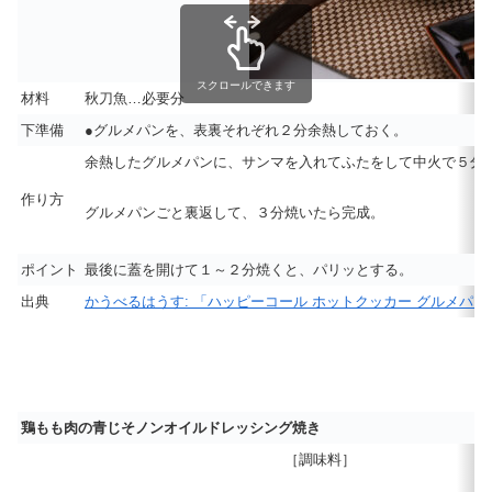
スクロールできます
材料
秋刀魚…必要分
下準備
●グルメパンを、表裏それぞれ２分余熱しておく。
余熱したグルメパンに、サンマを入れてふたをして中火で５分
作り方
グルメパンごと裏返して、３分焼いたら完成。
ポイント
最後に蓋を開けて１～２分焼くと、パリッとする。
出典
かうべるはうす: 「ハッピーコール ホットクッカー グルメパ
鶏もも肉の青じそノンオイルドレッシング焼き
［調味料］