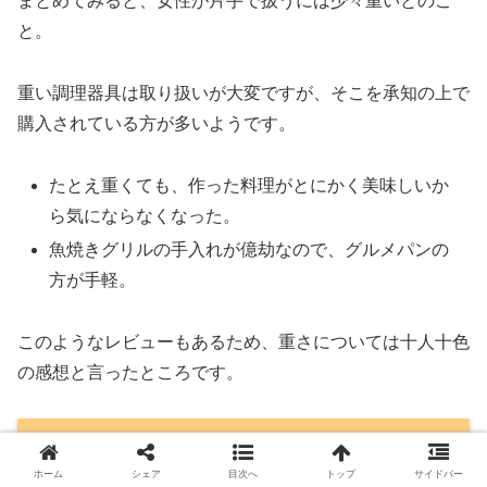
まとめてみると、女性が片手で扱うには少々重いとのこ
と。
重い調理器具は取り扱いが大変ですが、そこを承知の上で
購入されている方が多いようです。
たとえ重くても、作った料理がとにかく美味しいか
ら気にならなくなった。
魚焼きグリルの手入れが億劫なので、グルメパンの
方が手軽。
このようなレビューもあるため、重さについては十人十色
の感想と言ったところです。
ホットクッカーグルメパンのサイズと価
ホーム
シェア
目次へ
トップ
サイドバー
格