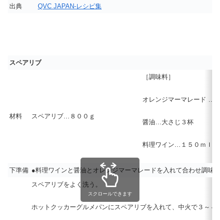
出典
QVC JAPAN-レシピ集
スペアリブ
［調味料］
オレンジマーマレード
…
材料
スペアリブ…８００ｇ
醤油…大さじ３杯
料理ワイン…１５０ｍｌ
下準備
●料理ワインと醤油とオレンジマーマレードを入れて合わせ調味
スペアリブをよく洗う。
スクロールできます
ホットクッカーグルメパンにスペアリブを入れて、中火で３～４