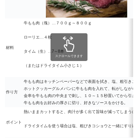
牛もも肉（塊）…７００ｇ～８００ｇ
ローリエ…４枚
材料
タイム（生）…7～8本
スクロールできます
（またはドライタイム小さじ１）
牛もも肉はキッチンペーパーなどで表面を拭き、塩、粗引きこ
ホットクッカーグルメパンに牛もも肉を入れて、転がしながら
作り方
金串を牛もも肉の中央まで刺し、１０～１５秒置いてから引き
牛もも肉をお好みの厚さに切り、好きなソースをかける。
熱いままカットすると、肉汁が多く出て旨味が減ってしまうの
ポイント
ドライタイムを使う場合は塩、粗びきコショウと一緒にすり込