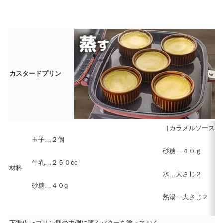
カスタードプリン
［カラメルソース］
玉子…２個
砂糖…４０ｇ
牛乳…２５０cc
材料
水…大さじ２
砂糖…４０g
熱湯…大さじ２
下準備
●プリン型の内側に薄くバターを塗っておく