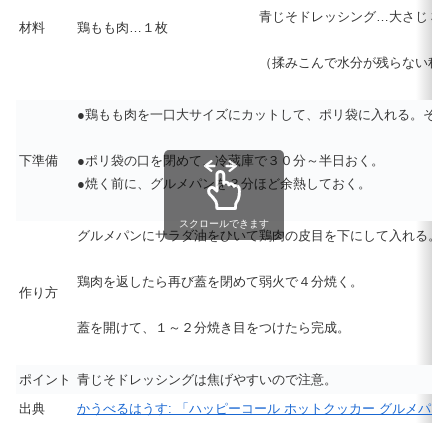
青じそドレッシング…大さじ３
材料
鶏もも肉…１枚
（揉みこんで水分が残らない程
●鶏もも肉を一口大サイズにカットして、ポリ袋に入れる。そ
下準備
●ポリ袋の口を閉めて、冷蔵庫で３０分～半日おく。
●焼く前に、グルメパンを３分ほど余熱しておく
。
スクロールできます
グルメパンにサラダ油をひいて鶏肉の皮目を下にして入れる。
鶏肉を返したら再び蓋を閉めて弱火で４分焼く。
作り方
蓋を開けて、１～２分焼き目をつけたら完成。
ポイント
青じそドレッシングは焦げやすいので注意。
出典
かうべるはうす: 「ハッピーコール ホットクッカー グルメパ