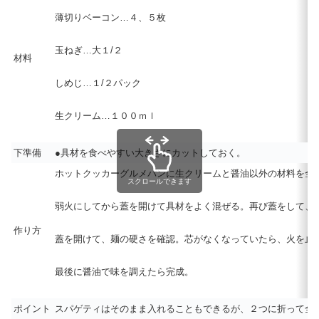
薄切りベーコン…４、５枚
玉ねぎ…大１/２
材料
しめじ…１/２パック
生クリーム…１００ｍｌ
下準備
●具材を食べやすい大きさにカットしておく。
ホットクッカーグルメパンに生クリームと醤油以外の材料を全
スクロールできます
弱火にしてから蓋を開けて具材をよく混ぜる。再び蓋をして、
作り方
蓋を開けて、麺の硬さを確認。芯がなくなっていたら、火を止
最後に醤油で味を調えたら完成。
ポイント
スパゲティはそのまま入れることもできるが、２つに折って全