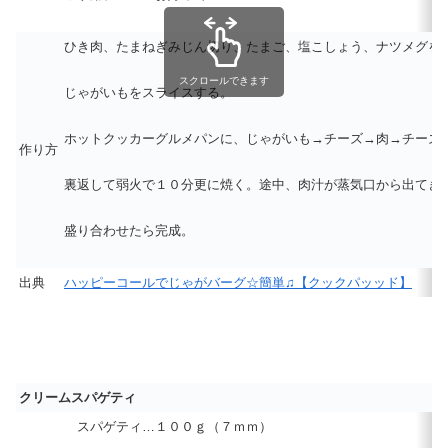
ひき肉、たまねぎ
みじん切り
、たまご、塩こしょう、ナツメグを
スクロールできます
じゃがいもを
スライス
する。
ホットクッカーグルメパンに、じゃがいも→チーズ→肉→チーズ
作り方
裏返して
弱火
で１０分更に焼く。途中、肉汁が蒸気口から出てき
盛り合わせたら完成。
出典
ハッピーコールでじゃがバーグ☆簡単♫【クックパッッド】
クリームスパゲティ
スパゲティ…１００ｇ（７ｍｍ）