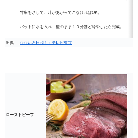
竹串をさして、汁があがってこなければOK。
バットに氷を入れ、型のまま１０分ほど冷やしたら完成。
出典
なないろ日和！：テレビ東京
ローストビーフ