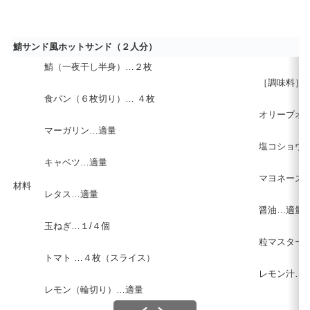
鯖サンド風ホットサンド（２人分）
鯖（一夜干し半身）…２枚
［調味料］
食パン（６枚切り）… ４枚
オリーブオ
マーガリン…適量
塩コショウ
キャベツ…適量
マヨネーズ
材料
レタス…適量
醤油…適量
玉ねぎ…１/４個
粒マスター
トマト …４枚（スライス）
レモン汁…
レモン（輪切り）…適量