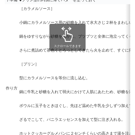
［カラメルソース］
小鍋にカラメルソース用の砂糖を入れて水大さじ２杯をまわしい
鍋をゆすりながら砂糖を溶かし、プツプツと全体に泡立ってくる
スクロールできます
さらに煮詰めて茶色くとろっとしてきたら火を止めて、すぐに熱
［プリン］
型にカラメルソースを等分に流し込む。
作り方
鍋に牛乳と砂糖を入れて弱火にかけて人肌にあたため、砂糖を溶
ボウルに玉子をときほぐし、先ほど温めた牛乳を少しずつ加えて
ざるでこして、バニラエッセンスを加えて型に注ぎ入れる。
ホットクッカーグルメパンに２センチくらいの高さまで湯を注ぎ