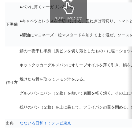
●パンに薄くマーガリンを塗る。
スクロールできます
●キャベツとレタスを千切りにする。玉ねぎは薄切り、トマトと
下準備
●醬油にマヨネーズ・粒マスタードを加えてよく混ぜ、ソースを
鯖の一夜干し半身（胸ビレを切り落としたもの）に塩コショウを
ホットクッカーグルメパンにオリーブオイルを薄く引き、鯖を入
焼けたら骨を取ってレモン汁をふる。
作り方
グルメパンにパン（２枚）を敷いて表面を軽く焼く。その上にキ
残りのパン（２枚）を上に乗せて、フライパンの蓋を閉める。焦
出典
なないろ日和！：テレビ東京