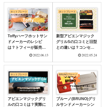
ホットプレート
ホットプレート
Toffyハーフホットサン
新型アビエンマジック
ドメーカーのレシピ
グリルSの口コミと旧型
は？トフィーが販売し
との違いは？コンセプ
ている食パン1枚で作れ
トは365日使えるお皿！
2022.06.13
2022.05.24
るホットサンド！
ホットプレート
BRUNOブルーノ
アビエンマジックグリ
ブルーノ(BRUNO)グリ
ルの口コミは？実際に
ルサンドメーカーシン