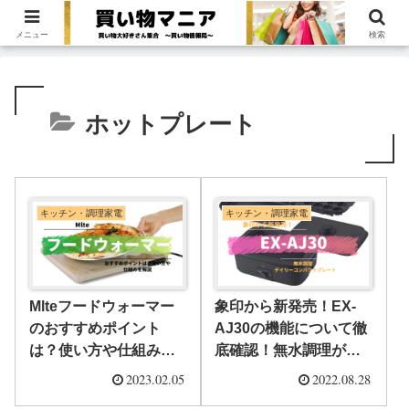
買い物大好きさん集合！〜買い物情報局〜
メニュー
検索
ホットプレート
キッチン・調理家電
キッチン・調理家電
Mlteフードウォーマー
象印から新発売！EX-
のおすすめポイント
AJ30の機能について徹
は？使い方や仕組みを
底確認！無水調理がで
解説
きるコンパクトホット
2023.02.05
2022.08.28
プレート