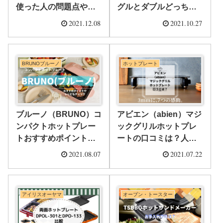
使った人の問題点やレ
グルとダブルどっちが
シピについても徹底確
人気？ 違いを徹底解説
2021.12.08
2021.10.27
認
BRUNOブルーノ
ホットプレート
ブルーノ（BRUNO）コ
アビエン（abien）マジ
ンパクトホットプレー
ックグリルホットプレ
トおすすめポイント
ートの口コミは？人気
は？レシピも徹底チェ
の理由はずばり○○
2021.08.07
2021.07.22
ック
アイリスオーヤマ
オーブン・トースター